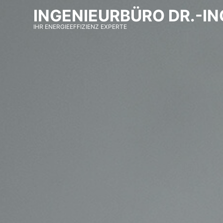
Skip
Skip
INGENIEURBÜRO DR.-IN
to
to
IHR ENERGIEEFFIZIENZ EXPERTE
navigation
content