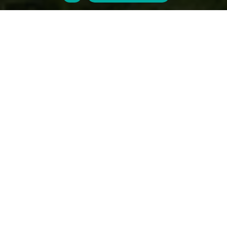
Beratung
Ich mache Ihre Immobilie fit für die
Zukunft
Egal, ob Sie einen Altbau sanieren, Ihr Traumhaus planen oder
einfach nur die steigenden Heizkosten stoppen wollen:
Ich
bin an Ihrer Seite.
Als zertifizierter Energie-Effizienz-
Experte berate ich Sie neutral und kompetent. Mein Ziel ist
es, Ihr Zuhause nicht nur nachhaltiger, sondern vor allem
wirtschaftlicher zu machen.
Wie ich Sie unterstütze
Ich begleite Sie durch alle Phasen Ihres Bauvorhabens und